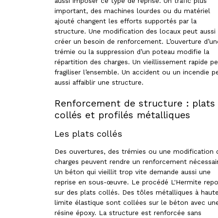
aussi imposer ce type de reprise. Un trafic plus
important, des machines lourdes ou du matériel
ajouté changent les efforts supportés par la
structure. Une modification des locaux peut aussi
créer un besoin de renforcement. L’ouverture d’un
trémie ou la suppression d’un poteau modifie la
répartition des charges. Un vieillissement rapide p
fragiliser l’ensemble. Un accident ou un incendie p
aussi affaiblir une structure.
Renforcement de structure : plats
collés et profilés métalliques
Les plats collés
Des ouvertures, des trémies ou une modification 
charges peuvent rendre un renforcement nécessair
Un béton qui vieillit trop vite demande aussi une
reprise en sous-œuvre. Le procédé L'Hermite rep
sur des plats collés. Des tôles métalliques à haut
limite élastique sont collées sur le béton avec un
résine époxy. La structure est renforcée sans