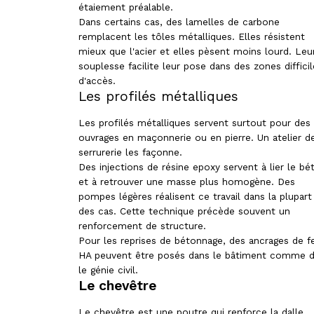
étaiement préalable.
Dans certains cas, des lamelles de carbone
remplacent les tôles métalliques. Elles résistent
mieux que l'acier et elles pèsent moins lourd. Leu
souplesse facilite leur pose dans des zones diffici
d'accès.
Les profilés métalliques
Les profilés métalliques servent surtout pour des
ouvrages en maçonnerie ou en pierre. Un atelier d
serrurerie les façonne.
Des injections de résine epoxy servent à lier le bé
et à retrouver une masse plus homogène. Des
pompes légères réalisent ce travail dans la plupart
des cas. Cette technique précède souvent un
renforcement de structure.
Pour les reprises de bétonnage, des ancrages de f
HA peuvent être posés dans le bâtiment comme 
le génie civil.
Le chevêtre
Le chevêtre est une poutre qui renforce la dalle