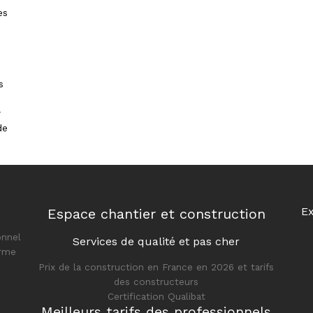
es
s
r
de
Ex
Espace chantier et construction
onnel
Services de qualité et pas cher
orme
Prix de la construction en France en 2026 et tarifs
des constructeurs
Certification Qualibat
Meilleurs tarifs des professionnels