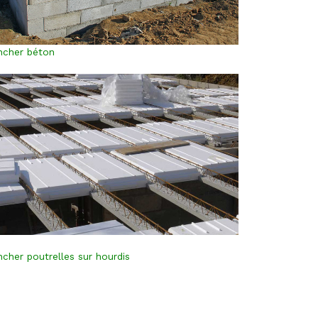
ncher béton
ncher poutrelles sur hourdis