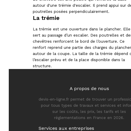
autour d'une trémie d'escalier. Il prend appui sur d
poutrelles posées perpendiculairement.
La trémie
La trémie est une ouverture dans le plancher. Elle
sert au passage d’un escalier. Des poutrelles et de
chevêtres renforcent le bord de l’ouverture. Ce
renfort reprend une partie des charges du planche
autour de la coupe. La taille de la trémie dépend 
l’escalier prévu et de la place disponible dans la
structure.
A propos de nous
devis-en-ligne.fr permet de trouver un professi
pour tous types de travaux et services et inf
sur les coûts, les prix, les tarifs et les
réglementations en France en 2026.
Services aux entreprises