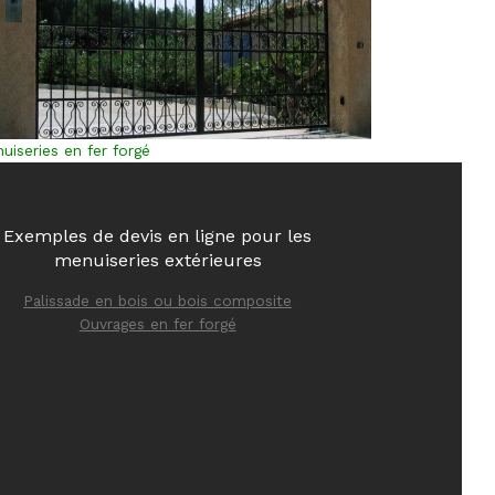
uiseries en fer forgé
Exemples de devis en ligne pour les
menuiseries extérieures
Palissade en bois ou bois composite
Ouvrages en fer forgé