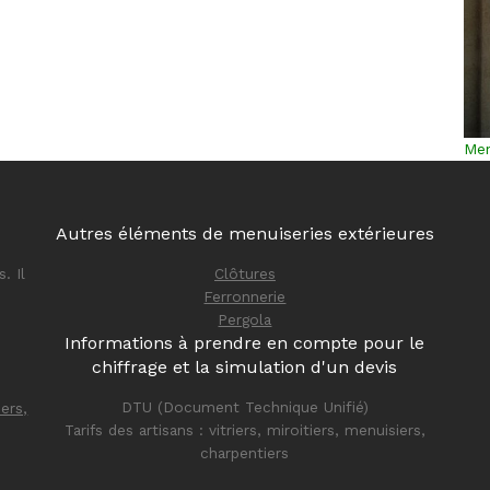
Men
Autres éléments de menuiseries extérieures
. Il
Clôtures
Ferronnerie
Pergola
Informations à prendre en compte pour le
chiffrage et la simulation d'un devis
DTU (Document Technique Unifié)
iers,
Tarifs des artisans :
vitriers, miroitiers, menuisiers,
charpentiers