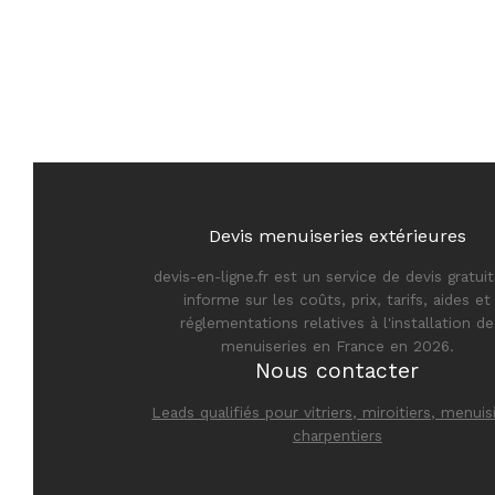
Devis menuiseries extérieures
devis-en-ligne.fr est un service de devis gratuits
informe sur les coûts, prix, tarifs, aides et
réglementations relatives à l'installation de
menuiseries en France en 2026.
Nous contacter
Leads qualifiés pour vitriers, miroitiers, menuis
charpentiers