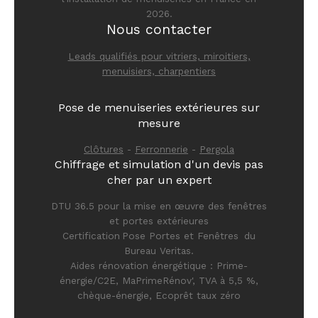
2026.
Nous contacter
Leads qualifiés pour vitriers, miroitiers,
menuisiers, charpentiers
Pose de menuiseries extérieures sur
mesure
Clôtures
-
Ferronnerie
-
Pergola
Chiffrage et simulation d'un devis pas
cher par un expert
DTU 36.5 pour la mise en œuvre des fenêtres
et portes extérieures
Certification Pose Portes et Fenêtres du
Bureau Veritas.
Aides rénovation énergétique : Prime-
énergie/C2E, MaPrimeRénov', TVA à 5,5 %,
chèque-énergie, Ecoprêt taux zéro