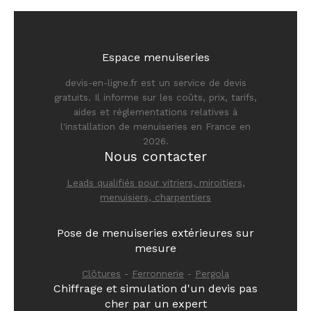
Espace menuiseries
devis-en-ligne.fr est un service de devis
gratuits. Il informe sur les coûts, prix, tarifs,
aides et réglementations relatives à
l'installation de menuiseries en France en
2026.
Nous contacter
Leads qualifiés pour vitriers, miroitiers,
menuisiers, charpentiers
Pose de menuiseries extérieures sur
mesure
Clôtures
-
Ferronnerie
-
Pergola
Chiffrage et simulation d'un devis pas
cher par un expert