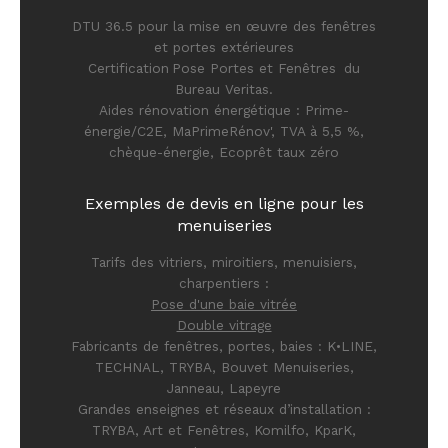
DTU 36.5 pour la mise en œuvre des fenêtres
et portes extérieures
Certification Pose Portes et Fenêtres du
Bureau Veritas.
Aides rénovation énergétique : Prime-
énergie/C2E, MaPrimeRénov', TVA à 5,5 %,
chèque-énergie, Ecoprêt taux zéro
Exemples de devis en ligne pour les
menuiseries
Tarifs des v
itriers, miroitiers, menuisiers,
charpentiers
:
Pose d'une baie vitrée
Double vitrage
Fabricants de fenêtres, portes, baies : K•LINE,
TECHNAL, TRYBA, Bouvet Menuiseries,
Janneau, Lapeyre
Grandes enseignes et réseaux d’installation :
TRYBA, Art et Fenêtres, Komilfo, KparK,