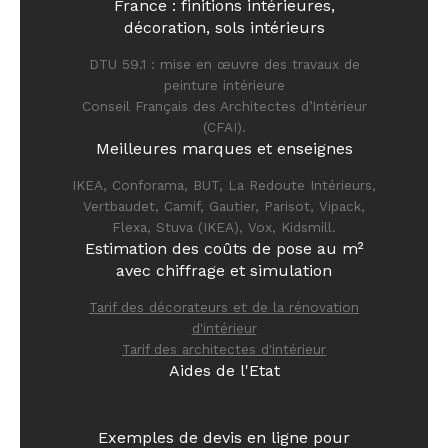
France : finitions intérieures,
décoration, sols intérieurs
DTU 59.1 : mise en œuvre des travaux de
peinture intérieure
Conseil Français des Architectes d’Intérieur
(CFAI).
Meilleures marques et enseignes
IKEA, Conforama, BUT, La Redoute Intérieurs,
Vertbaudet, Camif, Gautier, Parisot, Vipack,
Flexa, Stuva (IKEA), Vox, Kidsmill.
Estimation des coûts de pose au m²
avec chiffrage et simulation
Tarif des décorateurs et de la rénovation
d'intérieur
Tarif des architectes d'intérieur
Aides de l'Etat
Exemples de devis en ligne pour